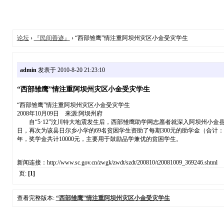
论坛
›
『民间善迹』
› “西部雏鹰”情注重阿坝州灾区小金受灾学生
admin
发表于 2010-8-20 21:23:10
“西部雏鹰”情注重阿坝州灾区小金受灾学生
“西部雏鹰”情注重阿坝州灾区小金受灾学生
2008年10月09日 来源:阿坝州府
自“5·12”汶川特大地震发生后，西部雏鹰助学网志愿者就深入阿坝州小金县
日，再次为该县日尔乡小学的69名贫困学生资助了每期300元的助学金（合计
年，奖学金共计10000元，主要用于鼓励品学兼优的贫困学生。
新闻连接：http://www.sc.gov.cn/zwgk/zwdt/szdt/200810/t20081009_369246.shtml
页:
[1]
查看完整版本:
“西部雏鹰”情注重阿坝州灾区小金受灾学生