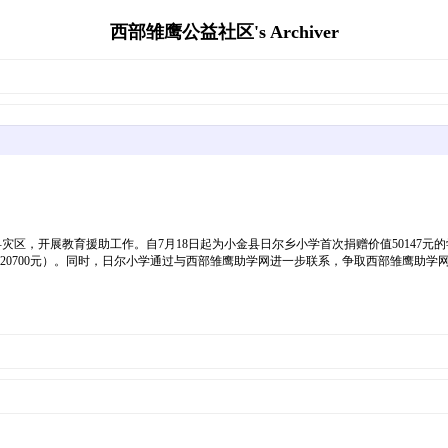
西部雏鹰公益社区's Archiver
灾区，开展教育援助工作。自7月18日起为小金县日尔乡小学首次捐赠价值50147
：20700元）。同时，日尔小学通过与西部雏鹰助学网进一步联系，争取西部雏鹰助学