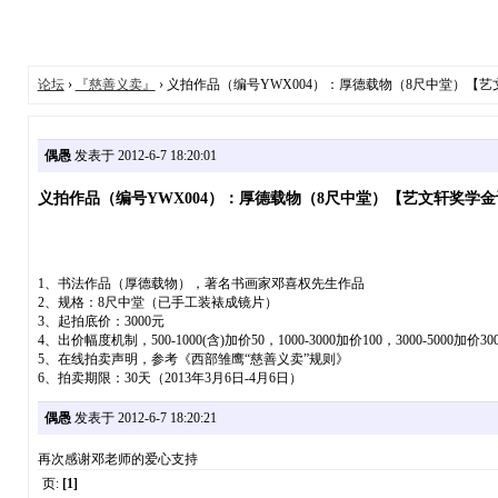
论坛
›
『慈善义卖』
› 义拍作品（编号YWX004）：厚德载物（8尺中堂）【
偶愚
发表于 2012-6-7 18:20:01
义拍作品（编号YWX004）：厚德载物（8尺中堂）【艺文轩奖学
1、书法作品（厚德载物），著名书画家邓喜权先生作品
2、规格：8尺中堂（已手工装裱成镜片）
3、起拍底价：3000元
4、出价幅度机制，500-1000(含)加价50，1000-3000加价100，3000-5000加价
5、在线拍卖声明，参考《西部雏鹰“慈善义卖”规则》
6、拍卖期限：30天（2013年3月6日-4月6日）
偶愚
发表于 2012-6-7 18:20:21
再次感谢邓老师的爱心支持
页:
[1]