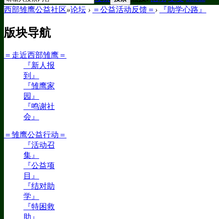
西部雏鹰公益社区
»
论坛
›
＝公益活动反馈＝
›
『助学心路』
版块导航
＝走近西部雏鹰＝
『新人报
到』
『雏鹰家
园』
『鸣谢社
会』
＝雏鹰公益行动＝
『活动召
集』
『公益项
目』
『结对助
学』
『特困救
助』