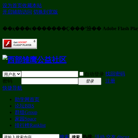
设为首页
收藏本站
开启辅助访问
切换到宽版
��ҳ���ϵ�������Ҫ���°汾�� Adobe Flash Pla
找回密码
自动登录
密码
注册
登录
快捷导航
助学网首页
论坛
BBS
群组
Group
家园
Space
排行榜
Ranklist
搜索
热搜:
活动
交友
discuz
搜索