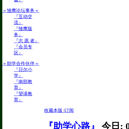
＝雏鹰论坛事务＝
『互动交
流』
『雏鹰版
务』
『志 愿 者』
『会员专
区』
＝助学合作伙伴＝
『日尔小
学』
『南部教
育』
『望谟教
育』
收藏本版
|
订阅
『助学心路』
今日: