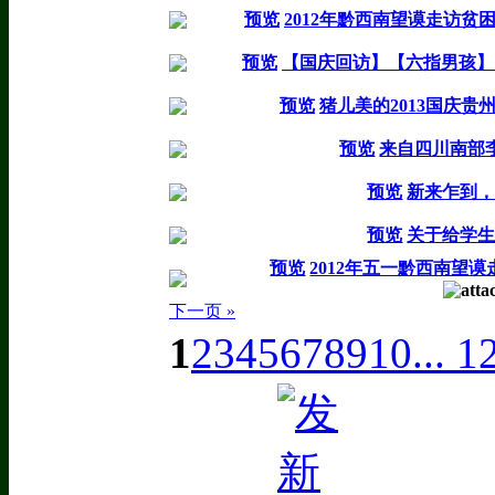
预览
2012年黔西南望谟走访贫
预览
【国庆回访】【六指男孩】
预览
猪儿美的2013国庆贵
预览
来自四川南部李
预览
新来乍到
预览
关于给学
预览
2012年五一黔西南望
下一页 »
1
2
3
4
5
6
7
8
9
10
... 1