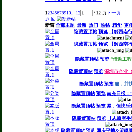
1
2
3
4
5
6
7
8
9
10
... 12
/ 12 页
下一页
返 回
新窗
全部主题
最新
热门
热帖
精华
更
隐藏置顶帖
预览
【黔西南
隐藏置顶帖
预览
【黔西南
隐藏置顶帖
预览
“借助工
隐藏置顶帖
预览
深圳市企业
隐藏置顶帖
预览
痛，并
隐藏置顶帖
预览
南充日报：
隐藏置顶帖
预览
累，但快乐
隐藏置顶帖
预览
【志愿者手记
隐藏置顶帖
预览
国庆平塘&望谟