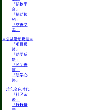
『捐物平
台』
『捐助预
约』
『慈善义
卖』
＝公益活动反馈＝
『项目反
馈』
『助学反
馈』
『民间善
迹』
『助学心
路』
＝难忘金色时代＝
『社区杂
谈』
『行行摄
摄』