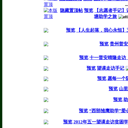
..
隐藏置顶帖
预览
【志愿者手记】
塘助学之旅
预览
【人生起落，我心永恒】
预览
贵州普
预览
十一普安晴隆走访（
预览
望谟走访手记
预览
愿每一个
预览
山
预览
预览
“西部雏鹰助学”
预览
2012年五一望谟走访贫困