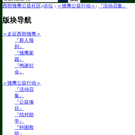
西部雏鹰公益社区
»
论坛
›
＝雏鹰公益行动＝
›
『活动召集』
版块导航
＝走近西部雏鹰＝
『新人报
到』
『雏鹰家
园』
『鸣谢社
会』
＝雏鹰公益行动＝
『活动召
集』
『公益项
目』
『结对助
学』
『特困救
助』