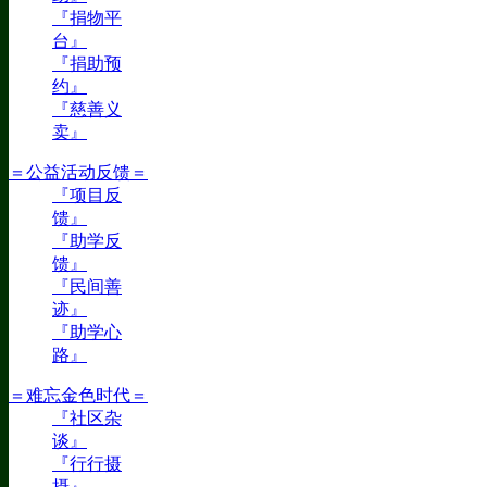
『捐物平
台』
『捐助预
约』
『慈善义
卖』
＝公益活动反馈＝
『项目反
馈』
『助学反
馈』
『民间善
迹』
『助学心
路』
＝难忘金色时代＝
『社区杂
谈』
『行行摄
摄』