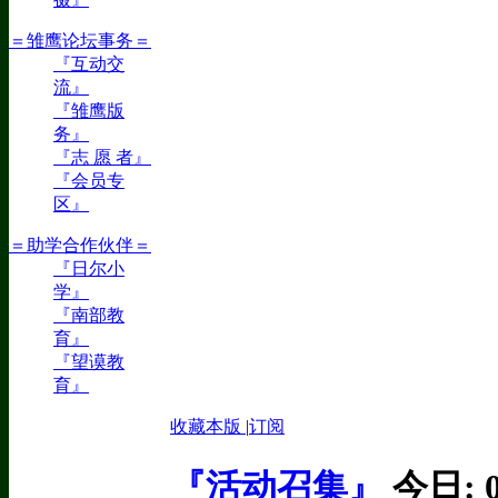
＝雏鹰论坛事务＝
『互动交
流』
『雏鹰版
务』
『志 愿 者』
『会员专
区』
＝助学合作伙伴＝
『日尔小
学』
『南部教
育』
『望谟教
育』
收藏本版
|
订阅
『活动召集』
今日: