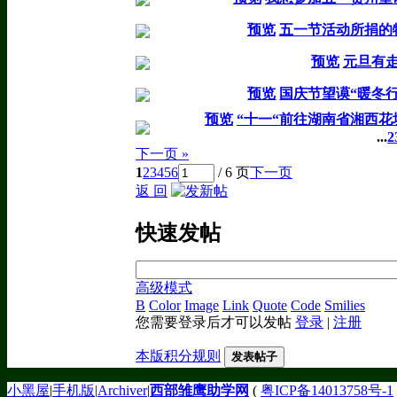
预览
五一节活动所捐的
预览
元旦有
预览
国庆节望谟“暖冬
预览
“十一“前往湖南省湘西
...
2
下一页 »
1
2
3
4
5
6
/ 6 页
下一页
返 回
快速发帖
高级模式
B
Color
Image
Link
Quote
Code
Smilies
您需要登录后才可以发帖
登录
|
注册
本版积分规则
发表帖子
小黑屋
|
手机版
|
Archiver
|
西部雏鹰助学网
(
粤ICP备14013758号-1