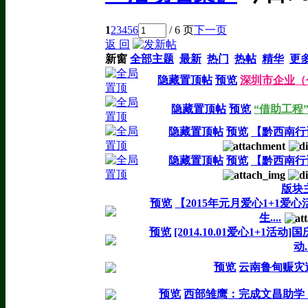
1
2
3
4
5
6
/ 6 页
下一页
返 回
新窗
全部主题
最新
热门
热帖
精华
更
隐藏置顶帖
预览
深圳市企业（
隐藏置顶帖
预览
“借助工程
隐藏置顶帖
预览
【黔西南行
隐藏置顶帖
预览
【黔西南行
版块
预览
【2015年元月爱心1+1
生....
预览
[2014.10.01爱心1+1
动..
预览
云南鲁甸赈灾
预览
西部雏鹰：完成文昌助学