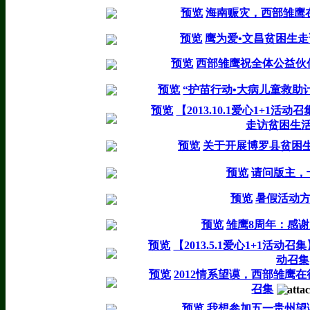
预览
海南赈灾，西部雏鹰
预览
鹰为爱•文昌贫困生
预览
西部雏鹰祝全体公益伙
预览
“护苗行动•大病儿童救助
预览
【2013.10.1爱心1+1
走访贫困生
预览
关于开展博罗县贫困
预览
请问版主，
预览
暑假活动
预览
雏鹰8周年：感
预览
【2013.5.1爱心1+1活
动召集
预览
2012情系望谟，西部雏鹰
召集
预览
我想参加五一贵州望