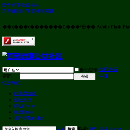
设为首页
收藏本站
开启辅助访问
切换到宽版
��ҳ���ϵ�������Ҫ���°汾�� Adobe Flash Pla
找回密码
自动登录
密码
注册
登录
快捷导航
助学网首页
论坛
BBS
群组
Group
家园
Space
排行榜
Ranklist
搜索
热搜:
活动
交友
discuz
搜索